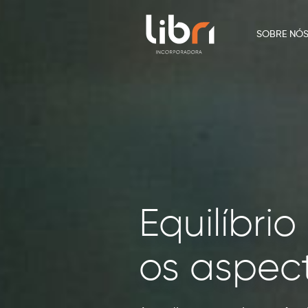
SOBRE NÓ
Equilíbri
os aspec